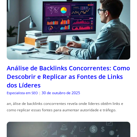
Análise de Backlinks Concorrentes: Como
Descobrir e Replicar as Fontes de Links
dos Líderes
30 de outubro de 2025
Especialista em SEO
|
an, álise de backlinks concorrentes revela onde líderes obtêm links e
como replicar essas fontes para aumentar autoridade e tráfego.