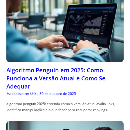
Algoritmo Penguin em 2025: Como
Funciona a Versão Atual e Como Se
Adequar
30 de outubro de 2025
Especialista em SEO
|
algoritmo penguin 2025: entenda como a vers, ão atual avalia links,
identifica manipulações e o que fazer para recuperar rankings.