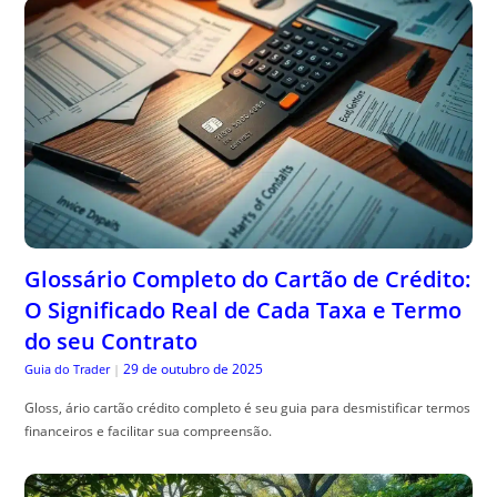
Glossário Completo do Cartão de Crédito:
O Significado Real de Cada Taxa e Termo
do seu Contrato
29 de outubro de 2025
Guia do Trader
|
Gloss, ário cartão crédito completo é seu guia para desmistificar termos
financeiros e facilitar sua compreensão.