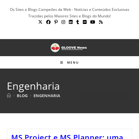
Ir
Os Sites e Blogs Campeões da Web - Notícias e Conteúdos Exclusivas
para
Trazidas pelos Maiores Sites e Blogs do Mundo!
o
conteúdo
MENU
Engenharia
>
BLOG
>
ENGENHARIA
MS Project e MS Planner: uma