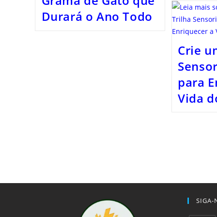
Grama de Gato que
Durará o Ano Todo
Crie u
Sensor
para E
Vida d
SIGA-