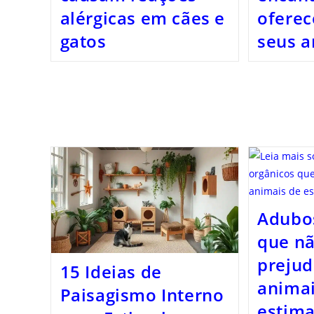
alérgicas em cães e
oferec
gatos
seus a
Adubo
que n
prejud
15 Ideias de
animai
Paisagismo Interno
estim