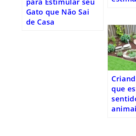
para Estimular seu
Gato que Não Sai
de Casa
Crian
que es
sentid
anima