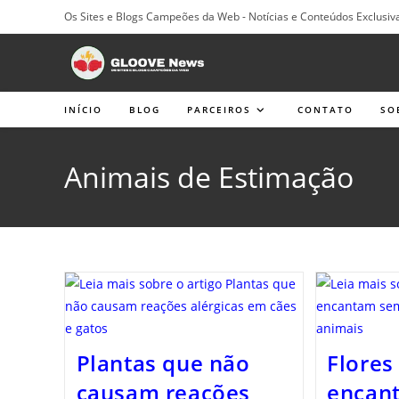
Ir
Os Sites e Blogs Campeões da Web - Notícias e Conteúdos Exclusiv
para
o
conteúdo
INÍCIO
BLOG
PARCEIROS
CONTATO
SO
Animais de Estimação
Plantas que não
Flores
causam reações
encan