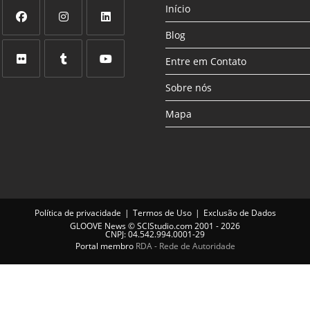
Início
Blog
Abre
Abre
Abre
em
em
em
Entre em Contato
uma
uma
uma
Abre
Abre
Abre
Sobre nós
nova
nova
nova
em
em
em
aba
aba
aba
Mapa
uma
uma
uma
nova
nova
nova
aba
aba
aba
Política de privacidade
Termos de Uso
Exclusão de Dados
GLOOVE News
©
SCIStudio.com
2001 - 2026
CNPJ: 04.542.994.0001-29
Portal membro
RDA - Rede de Autoridade