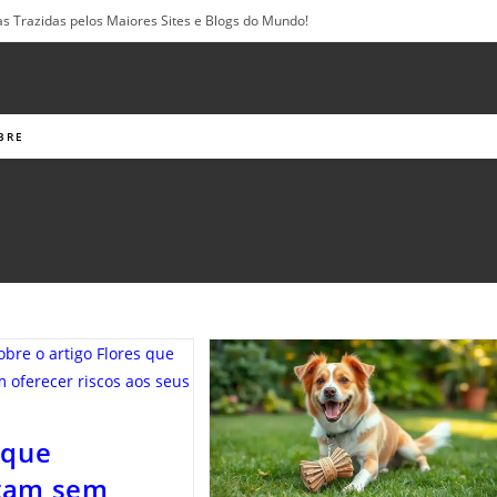
as Trazidas pelos Maiores Sites e Blogs do Mundo!
BRE
 que
tam sem