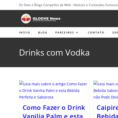
Ir
Os Sites e Blogs Campeões da Web - Notícias e Conteúdos Exclusiv
para
o
conteúdo
INÍCIO
BLOG
PARCEIROS
CONTATO
SO
Drinks com Vodka
Como Fazer o Drink
Caipir
Vanilia Palm e esta
Bebida