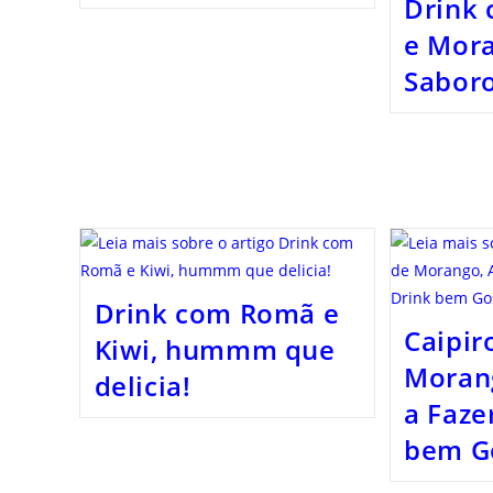
Drink 
e Mora
Sabor
Drink com Romã e
Caipir
Kiwi, hummm que
Moran
delicia!
a Faze
bem G