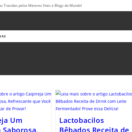
as Trazidas pelos Maiores Sites e Blogs do Mundo!
BRE
eja Um
Lactobacilos
 Saborosa,
Bêbados Receita de