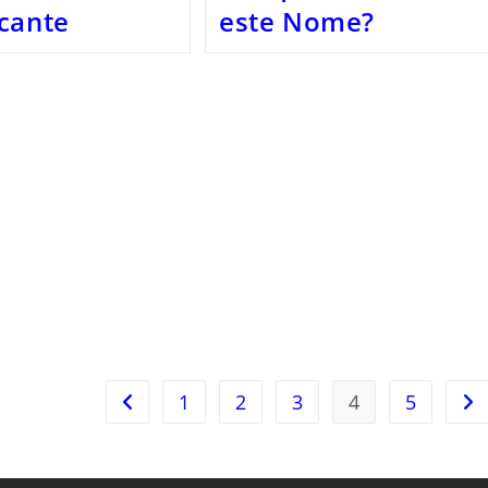
cante
este Nome?
1
2
3
4
5
Ir para a página anterior
Ir 