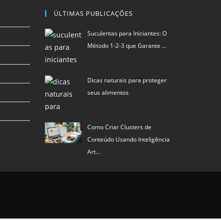
ÚLTIMAS PUBLICAÇÕES
Suculentas para Iniciantes: O
Método 1-2-3 que Garante …
Dicas naturais para proteger
seus alimentos
Como Criar Clusters de
Conteúdo Usando Inteligência
Art…