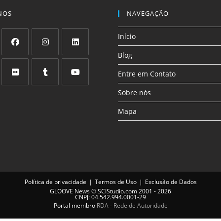
NOS
NAVEGAÇÃO
Início
Blog
Abre
Abre
Abre
em
em
em
Entre em Contato
uma
uma
uma
Abre
Abre
Abre
Sobre nós
nova
nova
nova
em
em
em
aba
aba
aba
Mapa
uma
uma
uma
nova
nova
nova
aba
aba
aba
Política de privacidade
Termos de Uso
Exclusão de Dados
GLOOVE News
©
SCIStudio.com
2001 - 2026
CNPJ: 04.542.994.0001-29
Portal membro
RDA - Rede de Autoridade