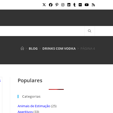
>
BLOG
>
DRINKS COM VODKA
>
PÁGINA 4
Populares
Categorias
Animais de Estimação
(25)
Aperitivos
(33)