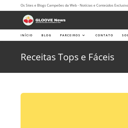
Ir
Os Sites e Blogs Campeões da Web - Notícias e Conteúdos Exclusiv
para
o
conteúdo
INÍCIO
BLOG
PARCEIROS
CONTATO
SO
Receitas Tops e Fáceis