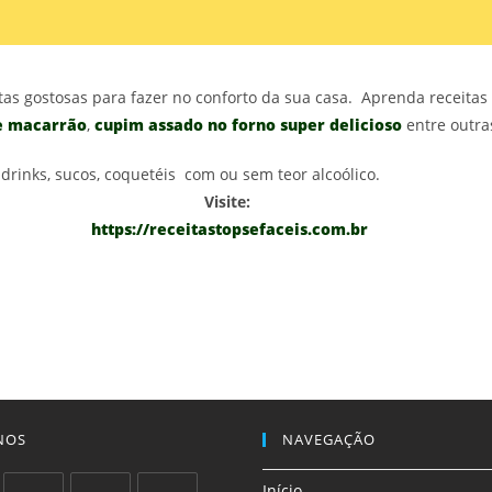
eitas gostosas para fazer no conforto da sua casa. Aprenda receita
de macarrão
,
cupim assado no forno super delicioso
entre outra
rinks, sucos, coquetéis com ou sem teor alcoólico.
Visite:
https://receitastopsefaceis.com.br
NOS
NAVEGAÇÃO
Início