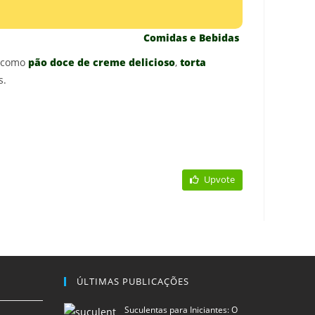
Comidas e Bebidas
s como
pão doce de creme delicioso
,
torta
s.
Upvote
ÚLTIMAS PUBLICAÇÕES
Suculentas para Iniciantes: O