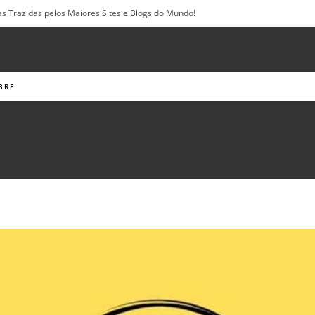
as Trazidas pelos Maiores Sites e Blogs do Mundo!
BRE