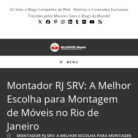
Ir
Os Sites e Blogs Campeões da Web - Notícias e Conteúdos Exclusivas
para
Trazidas pelos Maiores Sites e Blogs do Mundo!
o
conteúdo
MENU
Montador RJ SRV: A Melhor
Escolha para Montagem
de Móveis no Rio de
Janeiro
>
MONTADOR RJ SRV: A MELHOR ESCOLHA PARA MONTAGEM DE 