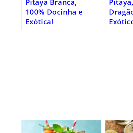
Pitaya Branca,
Pitaya
100% Docinha e
Dragão
Exótica!
Exótic