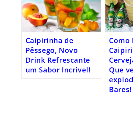
Caipirinha de
Como 
Pêssego, Novo
Caipir
Drink Refrescante
Cervej
um Sabor Incrível!
Que v
explod
Bares!