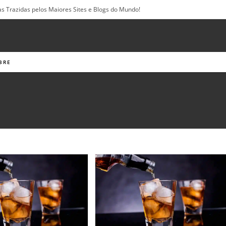
as Trazidas pelos Maiores Sites e Blogs do Mundo!
BRE