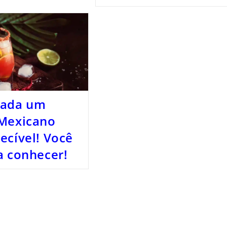
lada um
 Mexicano
ecível! Você
a conhecer!