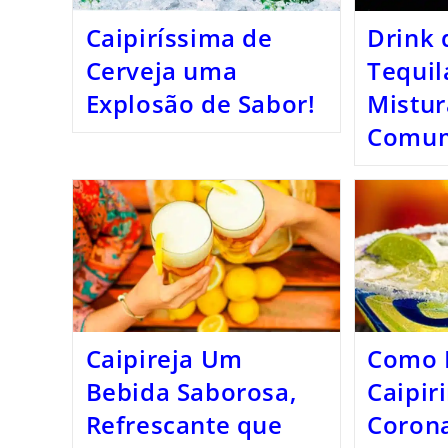
Caipiríssima de
Drink 
Cerveja uma
Tequi
Explosão de Sabor!
Mistur
Comu
Caipireja Um
Como 
Bebida Saborosa,
Caipir
Refrescante que
Corona