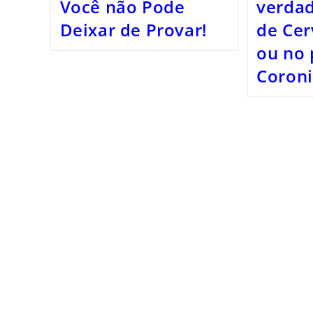
Você não Pode
verdad
Deixar de Provar!
de Cer
ou no 
Coroni