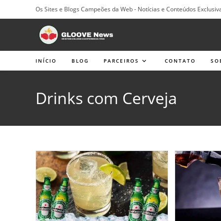
Ir
Os Sites e Blogs Campeões da Web - Notícias e Conteúdos Exclusiv
para
o
conteúdo
INÍCIO
BLOG
PARCEIROS
CONTATO
SO
Drinks com Cerveja