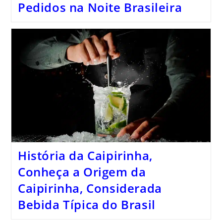
Pedidos na Noite Brasileira
História da Caipirinha,
Conheça a Origem da
Caipirinha, Considerada
Bebida Típica do Brasil