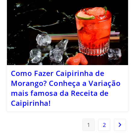
Como Fazer Caipirinha de
Morango? Conheça a Variação
mais famosa da Receita de
Caipirinha!
1
2
Ir para