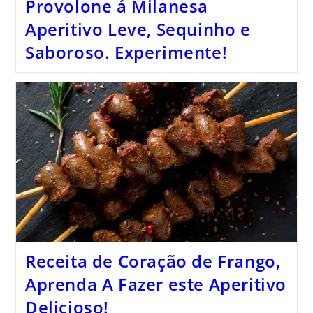
Provolone á Milanesa
Aperitivo Leve, Sequinho e
Saboroso. Experimente!
Receita de Coração de Frango,
Aprenda A Fazer este Aperitivo
Delicioso!