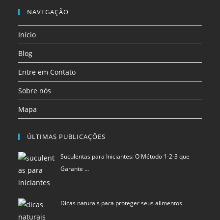
nova
nova
nova
nova
nova
nova
em
em
em
NAVEGAÇÃO
aba
aba
aba
aba
aba
aba
uma
uma
uma
Início
nova
nova
nova
aba
aba
aba
Blog
Entre em Contato
Sobre nós
Mapa
ÚLTIMAS PUBLICAÇÕES
Suculentas para Iniciantes: O Método 1-2-3 que
Garante …
Dicas naturais para proteger seus alimentos